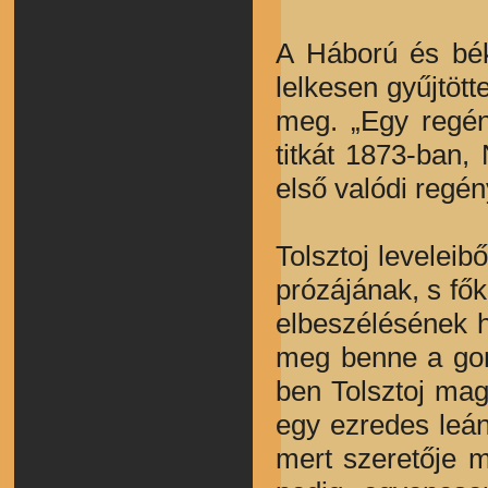
A Háború és béke
lelkesen gyűjtöt
meg. „Egy regén
titkát 1873-ban,
első valódi regé
Tolsztoj leveleib
prózájának, s fő
elbeszélésének h
meg benne a gon
ben Tolsztoj mag
egy ezredes leán
mert szeretője m