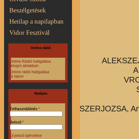
Beszélgetések
Hetilap a napilapban
Vidor Fesztivál
Online rádió
ALEKSZEJ 
Online Rádió hallgatása
felugró ablakban
A
Online rádió hallgatása
új lapon
VRO
Belépés
SZERJOZSA, An
Felhasználónév
*
Jelszó
*
Új jelszó igénylése