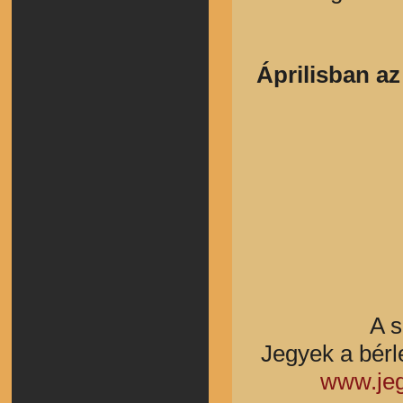
Áprilisban a
A s
Jegyek a bérl
www.jeg