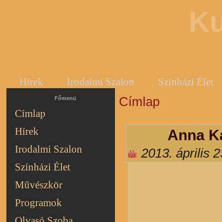
Ku
Hírek
Irodalmi Szalon
Színházi Élet
Címlap
Jelenlegi hely
Főmenü
Címlap
Hírek
Anna Ka
Irodalmi Szalon
2013. április 
Színházi Élet
Művészkör
Programok
Olvasó Szoba