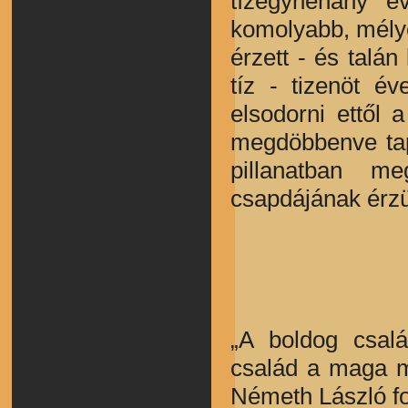
tízegynéhány é
komolyabb, mélye
érzett - és talá
tíz - tizenöt é
elsodorni ettől 
megdöbbenve tap
pillanatban me
csapdájának érz
„A boldog csal
család a maga m
Németh László fo