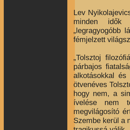
Lev Nyikolajevic
minden idők e
„legragyogóbb l
fémjelzett világsz
„Tolsztoj filozó
párbajos fiatals
alkotásokkal és 
ötvenéves Tolszt
hogy nem, a sima
ívelése nem t
megvilágosító ér
Szembe kerül a m
tragikussá válik…