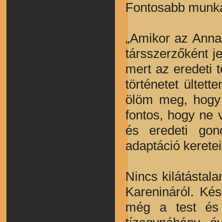
Fontosabb munkái
„Amikor az Anna 
társszerzőként j
mert az eredeti 
történetet ülte
ölöm meg, hogy 
fontos, hogy ne v
és eredeti gon
adaptáció keretei
Nincs kilátástala
Karenináról. Ké
még a test és l