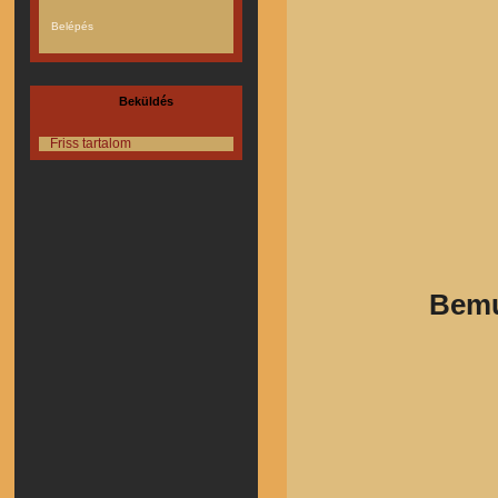
Beküldés
Friss tartalom
Bemut