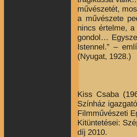
művészetét, most 
a művészete ped
nincs értelme, a
gondol… Egyszer
Istennel.” – eml
(Nyugat, 1928.)
Kiss Csaba (196
Színház igazgatój
Filmművészeti E
Kitüntetései: Szé
díj 2010.