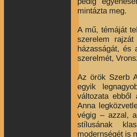
pedig egyenesen
mintázta meg.
A mű, témáját te
szerelem rajzát
házasságát, és a
szerelmét, Vronsz
Az örök Szerb A
egyik legnagyo
változata ebből
Anna legközvetle
végig – azzal, a
stílusának kla
modernségét is 