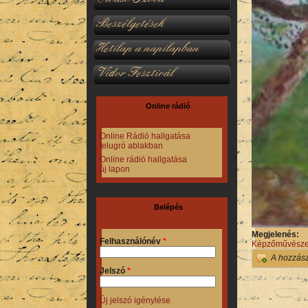
Beszélgetések
Hetilap a napilapban
Vidor Fesztivál
Online rádió
Online Rádió hallgatása
felugró ablakban
Online rádió hallgatása
új lapon
Belépés
Megjelenés:
Felhasználónév
*
Képzőművésze
A hozzás
Jelszó
*
Új jelszó igénylése