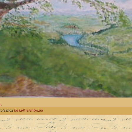
t
zóláshoz
be kell jelentkezni