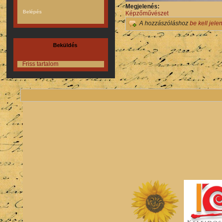
Megjelenés:
Képzőművészet
A hozzászóláshoz
be kell jele
Beküldés
Friss tartalom