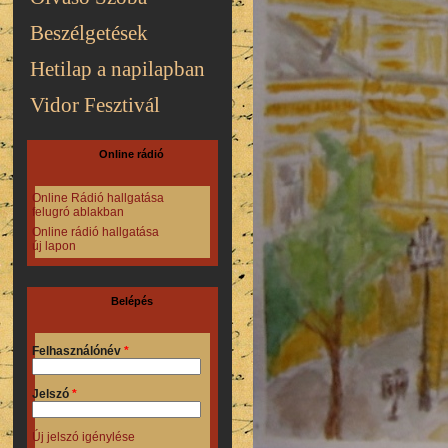
Beszélgetések
Hetilap a napilapban
Vidor Fesztivál
Online rádió
Online Rádió hallgatása
felugró ablakban
Online rádió hallgatása
új lapon
Belépés
Felhasználónév
*
Jelszó
*
Új jelszó igénylése