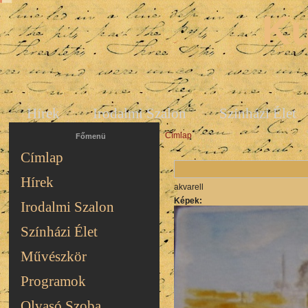
Ku
Hírek
Irodalmi Szalon
Színházi Élet
Címlap
Jelenlegi hely
Főmenü
Címlap
Hírek
akvarell
Képek:
Irodalmi Szalon
Színházi Élet
Művészkör
Programok
Olvasó Szoba