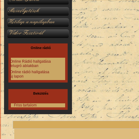
Beszélgetések
Hetilap a napilapban
Vidor Fesztivál
Online rádió
Online Rádió hallgatása
felugró ablakban
Online rádió hallgatása
új lapon
Beküldés
Friss tartalom